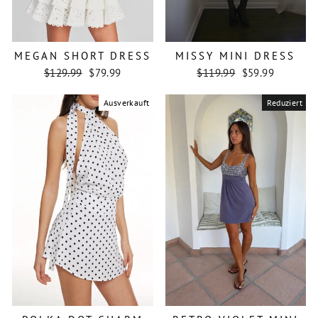
MEGAN SHORT DRESS
MISSY MINI DRESS
Normaler
Sonderpreis
Normaler
Sonderpreis
$129.99
$79.99
$119.99
$59.99
Preis
Preis
Ausverkauft
Reduziert