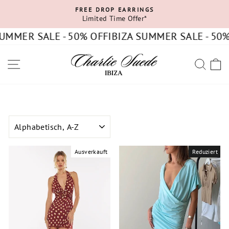
Direkt
FREE DROP EARRINGS
zum
Limited Time Offer*
Pause
Inhalt
Diashow
UMMER SALE - 50% OFF
IBIZA SUMMER SALE - 50% 
SEITENNAVIGATION
SUC
SORTIEREN
Ausverkauft
Reduziert