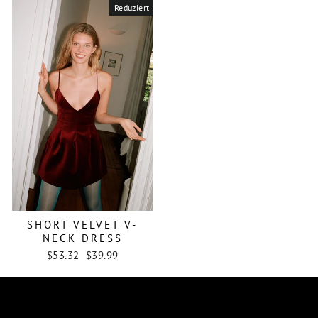
Reduziert
SHORT VELVET V-
NECK DRESS
Normaler
Sonderpreis
$53.32
$39.99
Preis