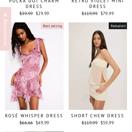
POLKA DOT CHARM
RETRO VIOLET MINI
DRESS
DRESS
Normaler
Sonderpreis
Normaler
Sonderpreis
$39.99
$29.99
$119.99
$79.99
Klicken Sie, um den Bewertungsdialog zu öffnen
Preis
Preis
Rezensionen
Best selling
Reduziert
ROSÉ WHISPER DRESS
SHORT CHEW DRESS
Normaler
Sonderpreis
Normaler
Sonderpreis
$66.66
$49.99
$119.99
$59.99
Preis
Preis