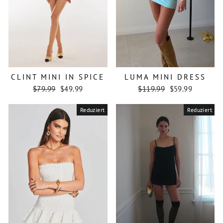
CLINT MINI IN SPICE
LUMA MINI DRESS
Normaler
Sonderpreis
Normaler
Sonderpreis
$79.99
$49.99
$119.99
$59.99
Preis
Preis
Reduziert
Reduziert